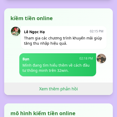
kiềm tiền online
02:15 PM
Lê Ngọc Hạ
Tham gia các chương trình khuyến mãi giúp
tăng thu nhập hiệu quả.
02:18 PM
Bạn
Mình đang tìm hiểu thêm về cách đầu
tư thông minh trên 32win.
Xem thêm phản hồi
mô hình kiếm tiền online