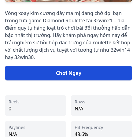
Vòng xoay kim cương đầy ma mị đang chờ đợi bạn
trong tựa game Diamond Roulette tại 32win21 – địa
điểm quy tụ hàng loạt trò chơi bài đổi thưởng hấp dẫn
bậc nhất thị trường. Hãy khám phá ngay hôm nay để
trải nghiệm sự hồi hộp đặc trưng của roulette kết hợp
với chất lượng dịch vụ tuyệt vời tương tự như 32win14
hay 32win30.
Chơi Ngay
Reels
Rows
0
N/A
Paylines
Hit Frequency
N/A
48.6%